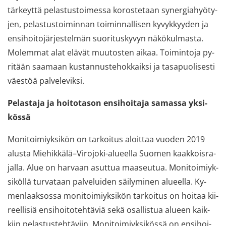
tär­keyt­tä pe­las­tus­toi­mes­sa ko­ros­te­taan sy­ner­gia­hyö­ty­
jen, pe­las­tus­toi­min­nan toi­min­nal­li­sen ky­vyk­kyy­den ja
en­si­hoi­to­jär­jes­tel­män suo­ri­tus­ky­vyn nä­kö­kul­mas­ta.
Mo­lem­mat alat elä­vät muu­tos­ten aikaa. Toi­min­to­ja py­
ri­tään saa­maan kus­tan­nus­te­hok­kaik­si ja tas­a­puo­li­ses­ti
väes­töä pal­ve­le­vik­si.
Pe­las­ta­ja ja hoi­to­ta­son en­si­hoi­ta­ja sa­mas­sa yk­si­
kös­sä
Mo­ni­toi­miyk­si­kön on tar­koi­tus aloit­taa vuo­den 2019
alus­ta Mie­hik­kä­lä–Virojoki-​alueella Suo­men kaak­kois­ra­
jal­la. Alue on har­vaan asut­tua maa­seu­tua. Mo­ni­toi­miyk­
si­köl­lä tur­va­taan pal­ve­lui­den säi­ly­mi­nen alu­eel­la. Ky­
men­laak­sos­sa mo­ni­toi­miyk­si­kön tar­koi­tus on hoi­taa kii­
reel­li­siä en­si­hoi­to­teh­tä­viä sekä osal­lis­tua alu­een kaik­
kiin pe­las­tus­teh­tä­viin. Mo­ni­toi­miyk­si­kös­sä on en­si­hoi­