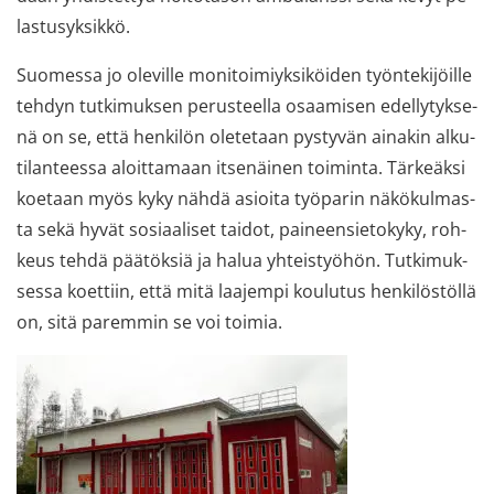
las­tusyk­sik­kö.
Suo­mes­sa jo ole­vil­le mo­ni­toi­miyk­si­köi­den työn­te­ki­jöil­le
teh­dyn tut­ki­muk­sen pe­rus­teel­la osaa­mi­sen edel­ly­tyk­se­
nä on se, että hen­ki­lön ole­te­taan pys­ty­vän ai­na­kin al­ku­
ti­lan­tees­sa aloit­ta­maan it­se­näi­nen toi­min­ta. Tär­keäk­si
koe­taan myös kyky nähdä asioi­ta työ­pa­rin nä­kö­kul­mas­
ta sekä hyvät so­si­aa­li­set tai­dot, pai­neen­sie­to­ky­ky, roh­
keus tehdä pää­tök­siä ja halua yh­teis­työ­hön. Tut­ki­muk­
ses­sa koet­tiin, että mitä laa­jem­pi kou­lu­tus hen­ki­lös­töl­lä
on, sitä pa­rem­min se voi toi­mia.