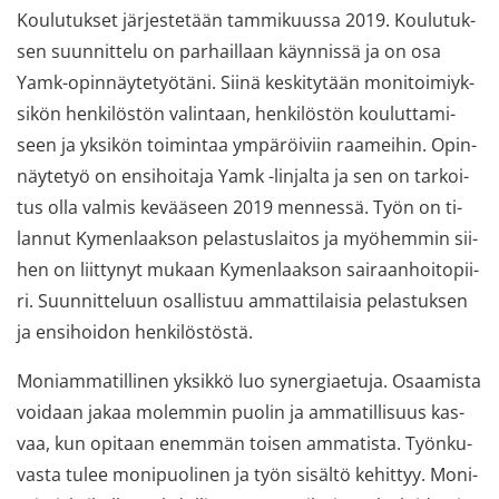
Kou­lu­tuk­set jär­jes­te­tään tam­mi­kuus­sa 2019. Kou­lu­tuk­
sen suun­nit­te­lu on par­hail­laan käyn­nis­sä ja on osa
Yamk-​opinnäytetyötäni. Siinä kes­ki­ty­tään mo­ni­toi­miyk­
si­kön hen­ki­lös­tön va­lin­taan, hen­ki­lös­tön kou­lut­ta­mi­
seen ja yk­si­kön toi­min­taa ym­pä­röi­viin raa­mei­hin. Opin­
näy­te­työ on en­si­hoi­ta­ja Yamk -​linjalta ja sen on tar­koi­
tus olla val­mis ke­vää­seen 2019 men­nes­sä. Työn on ti­
lan­nut Ky­men­laak­son pe­las­tus­lai­tos ja myö­hem­min sii­
hen on liit­ty­nyt mu­kaan Ky­men­laak­son sai­raan­hoi­to­pii­
ri. Suun­nit­te­luun osal­lis­tuu am­mat­ti­lai­sia pe­las­tuk­sen
ja en­si­hoi­don hen­ki­lös­tös­tä.
Mo­niam­ma­til­li­nen yk­sik­kö luo sy­ner­giae­tu­ja. Osaa­mis­ta
voi­daan jakaa mo­lem­min puo­lin ja am­ma­til­li­suus kas­
vaa, kun opi­taan enem­män toi­sen am­ma­tis­ta. Työn­ku­
vas­ta tulee mo­ni­puo­li­nen ja työn si­säl­tö ke­hit­tyy. Mo­ni­