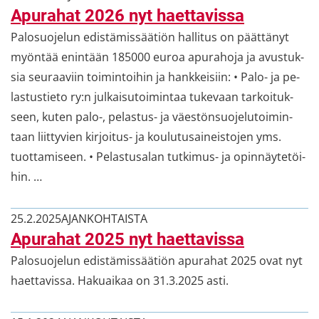
Apu­ra­hat 2026 nyt haet­ta­vis­sa
Pa­lo­suo­je­lun edis­tä­mis­sää­tiön hal­li­tus on päät­tä­nyt
myön­tää enin­tään 185000 euroa apu­ra­ho­ja ja avus­tuk­
sia seu­raa­viin toi­min­toi­hin ja hank­kei­siin: • Palo- ja pe­
las­tus­tie­to ry:n jul­kai­su­toi­min­taa tu­ke­vaan tar­koi­tuk­
seen, kuten palo-, pelastus-​ ja väes­tön­suo­je­lu­toi­min­
taan liit­ty­vien kirjoitus-​ ja kou­lu­tusai­neis­to­jen yms.
tuot­ta­mi­seen. • Pe­las­tusa­lan tutkimus-​ ja opin­näy­te­töi­
hin. …
25.2.2025
AJAN­KOH­TAIS­TA
Apu­ra­hat 2025 nyt haet­ta­vis­sa
Pa­lo­suo­je­lun edis­tä­mis­sää­tiön apu­ra­hat 2025 ovat nyt
haet­ta­vis­sa. Ha­kuai­kaa on 31.3.2025 asti.