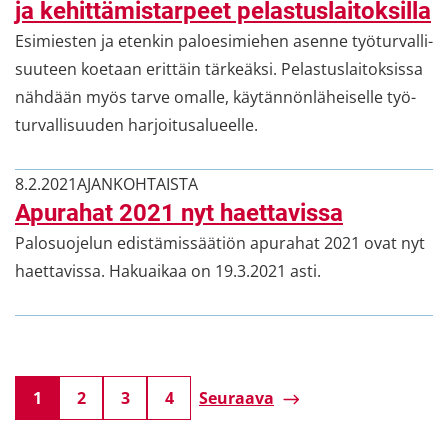
ja ke­hit­tä­mis­tar­peet pe­las­tus­lai­tok­sil­la
Esi­mies­ten ja eten­kin pa­loe­si­mie­hen asen­ne työ­tur­val­li­
suu­teen koe­taan erit­täin tär­keäk­si. Pe­las­tus­lai­tok­sis­sa
näh­dään myös tarve omal­le, käy­tän­nön­lä­hei­sel­le työ­
tur­val­li­suu­den har­joi­tusa­lu­eel­le.
8.2.2021
AJAN­KOH­TAIS­TA
Apu­ra­hat 2021 nyt haet­ta­vis­sa
Pa­lo­suo­je­lun edis­tä­mis­sää­tiön apu­ra­hat 2021 ovat nyt
haet­ta­vis­sa. Ha­kuai­kaa on 19.3.2021 asti.
1
2
3
4
Seu­raa­va