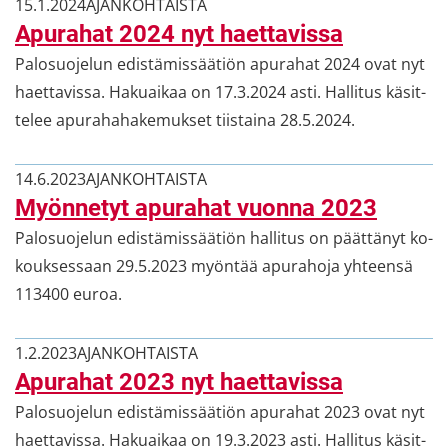
15.1.2024
AJAN­KOH­TAIS­TA
Apu­ra­hat 2024 nyt haet­ta­vis­sa
Pa­lo­suo­je­lun edis­tä­mis­sää­tiön apu­ra­hat 2024 ovat nyt
haet­ta­vis­sa. Ha­kuai­kaa on 17.3.2024 asti. Hal­li­tus kä­sit­
te­lee apu­ra­ha­ha­ke­muk­set tiis­tai­na 28.5.2024.
14.6.2023
AJAN­KOH­TAIS­TA
Myön­ne­tyt apu­ra­hat vuon­na 2023
Pa­lo­suo­je­lun edis­tä­mis­sää­tiön hal­li­tus on päät­tä­nyt ko­
kouk­ses­saan 29.5.2023 myön­tää apu­ra­ho­ja yh­teen­sä
113400 euroa.
1.2.2023
AJAN­KOH­TAIS­TA
Apu­ra­hat 2023 nyt haet­ta­vis­sa
Pa­lo­suo­je­lun edis­tä­mis­sää­tiön apu­ra­hat 2023 ovat nyt
haet­ta­vis­sa. Ha­kuai­kaa on 19.3.2023 asti. Hal­li­tus kä­sit­