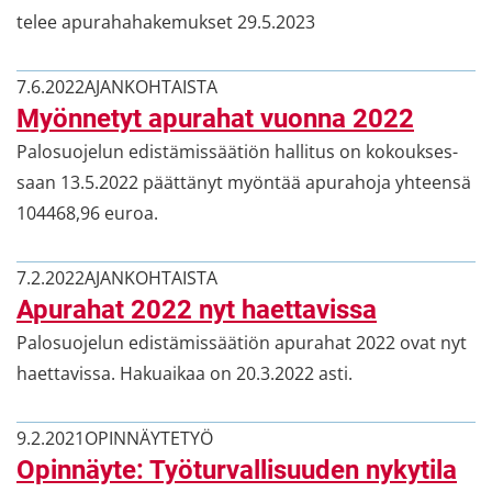
te­lee apu­ra­ha­ha­ke­muk­set 29.5.2023
7.6.2022
AJAN­KOH­TAIS­TA
Myön­ne­tyt apu­ra­hat vuon­na 2022
Pa­lo­suo­je­lun edis­tä­mis­sää­tiön hal­li­tus on ko­kouk­ses­
saan 13.5.2022 päät­tä­nyt myön­tää apu­ra­ho­ja yh­teen­sä
104468,96 euroa.
7.2.2022
AJAN­KOH­TAIS­TA
Apu­ra­hat 2022 nyt haet­ta­vis­sa
Pa­lo­suo­je­lun edis­tä­mis­sää­tiön apu­ra­hat 2022 ovat nyt
haet­ta­vis­sa. Ha­kuai­kaa on 20.3.2022 asti.
9.2.2021
OPIN­NÄY­TE­TYÖ
Opin­näy­te: Työ­tur­val­li­suu­den ny­ky­ti­la