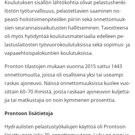
Kou­lu­tuk­sen si­säl­lön läh­tö­koh­tia oli­vat pe­las­tus­hen­ki­
lös­tön työ­tur­val­li­suus, pe­las­tet­ta­vien saa­mi­nen no­
peas­ti hoi­to­toi­men­pi­tei­den pii­riin sekä on­net­to­muuk­
sien seu­ran­nais­vai­ku­tus­ten hal­lit­se­mi­nen. Ta­voit­tee­na
oli myös hyö­dyn­tää kou­lu­tus­ma­te­ri­aa­lia edel­leen pe­
las­tus­lai­tos­ten työ­vuo­ro­kou­lu­tuk­sis­sa sekä sopimus-​ ja
va­paa­eh­tois­pa­lo­kun­tien kou­lu­tuk­sis­sa.
Pron­ton ti­las­to­jen mu­kaan vuon­na 2015 sat­tui 1443
on­net­to­muut­ta, jois­sa oli osal­li­se­na yksi tai useam­pi
ras­kas ajo­neu­vo. Näis­sä on­net­to­muuk­sis­sa kuo­lee vuo­
sit­tain 60–70 ih­mis­tä, jois­ta ras­kaan ajo­neu­von kul­jet­ta­
jia tai mat­kus­ta­jia on noin kym­me­nen pro­sent­tia.
Pron­toon li­sä­tie­to­ja
Hy­drau­lis­ten pe­las­tus­työ­ka­lu­jen käyt­töä oli Pron­toon