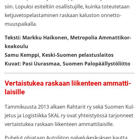
siin. Lo­puk­si esi­tel­tiin osal­lis­tu­jil­le, kuin­ka to­teu­te­taan
ket­ju­ve­to­pe­las­ta­mi­nen ras­kaan ka­lus­ton on­net­to­
muus­pai­kal­la.
Teks­ti: Mark­ku Hai­ko­nen, Met­ro­po­lia Am­mat­ti­kor­
kea­kou­lu
Samu Kemp­pi, Keski-​Suomen pe­las­tus­lai­tos
Kuvat: Pasi Uu­ras­maa, Suo­men Pa­lo­pääl­lys­tö­liit­to
Ver­tais­tu­kea ras­kaan lii­ken­teen am­mat­ti­
lai­sil­le
Tam­mi­kuus­ta 2013 al­kaen Rah­ta­rit ry sekä Suo­men Kul­
je­tus ja Lo­gis­tiik­ka SKAL ry ovat yh­teis­työs­sä tar­jon­neet
ver­tais­tu­kea ras­kaan lii­ken­teen am­mat­ti­lai­sil­le.
Pu­he­lut oh­ja­taan Au­to­lii­ton pal­ve­lu­kes­kuk­sen kaut­ta