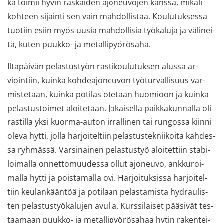
ka toi­mii hyvin ras­kai­den ajo­neu­vo­jen kans­sa, mi­kä­li
koh­teen si­jain­ti sen vain mah­dol­lis­taa. Kou­lu­tuk­ses­sa
tuo­tiin esiin myös uusia mah­dol­li­sia työ­ka­lu­ja ja vä­li­nei­
tä, kuten puukko-​ ja me­tal­li­pyö­rö­sa­ha.
Il­ta­päi­vän pe­las­tus­työn ras­ti­kou­lu­tuk­sen alus­sa ar­
vioin­tiin, kuin­ka koh­dea­jo­neu­von työ­tur­val­li­suus var­
mis­te­taan, kuin­ka po­ti­las ote­taan huo­mioon ja kuin­ka
pe­las­tus­toi­met aloi­te­taan. Jo­kai­sel­la paik­ka­kun­nal­la oli
ras­til­la yksi kuorma-​auton ir­ral­li­nen tai run­gos­sa kiin­ni
oleva hytti, jolla har­joi­tel­tiin pe­las­tus­tek­nii­koi­ta kah­des­
sa ryh­mäs­sä. Var­si­nai­nen pe­las­tus­työ aloi­tet­tiin sta­bi­
loi­mal­la on­net­to­muu­des­sa ollut ajo­neu­vo, ank­ku­roi­
mal­la hytti ja pois­ta­mal­la ovi. Har­joi­tuk­sis­sa har­joi­tel­
tiin keu­lan­kään­töä ja po­ti­laan pe­las­ta­mis­ta hy­drau­lis­
ten pe­las­tus­työ­ka­lu­jen avul­la. Kurs­si­lai­set pää­si­vät tes­
taa­maan puukko-​ ja me­tal­li­pyö­rö­sa­haa hytin ra­ken­tei­