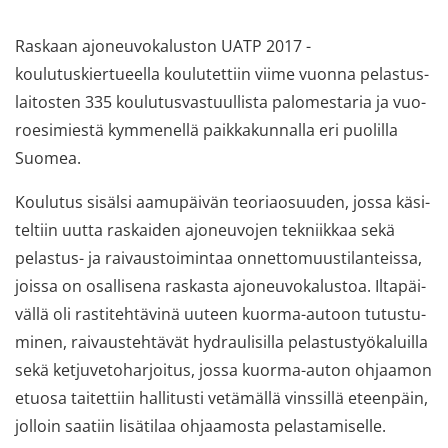
Ras­kaan ajo­neu­vo­ka­lus­ton UATP 2017 -​
koulutuskiertueella kou­lu­tet­tiin viime vuon­na pe­las­tus­
lai­tos­ten 335 kou­lu­tus­vas­tuul­lis­ta pa­lo­mes­ta­ria ja vuo­
roe­si­mies­tä kym­me­nel­lä paik­ka­kun­nal­la eri puo­lil­la
Suo­mea.
Kou­lu­tus si­säl­si aa­mu­päi­vän teo­riao­suu­den, jossa kä­si­
tel­tiin uutta ras­kai­den ajo­neu­vo­jen tek­niik­kaa sekä
pelastus-​ ja rai­vaus­toi­min­taa on­net­to­muus­ti­lan­teis­sa,
jois­sa on osal­li­se­na ras­kas­ta ajo­neu­vo­ka­lus­toa. Il­ta­päi­
väl­lä oli ras­ti­teh­tä­vi­nä uu­teen kuorma-​autoon tu­tus­tu­
mi­nen, rai­vaus­teh­tä­vät hy­drau­li­sil­la pe­las­tus­työ­ka­luil­la
sekä ket­ju­ve­to­har­joi­tus, jossa kuorma-​auton oh­jaa­mon
etuo­sa tai­tet­tiin hal­li­tus­ti ve­tä­mäl­lä vins­sil­lä eteen­päin,
jol­loin saa­tiin li­sä­ti­laa oh­jaa­mos­ta pe­las­ta­mi­sel­le.