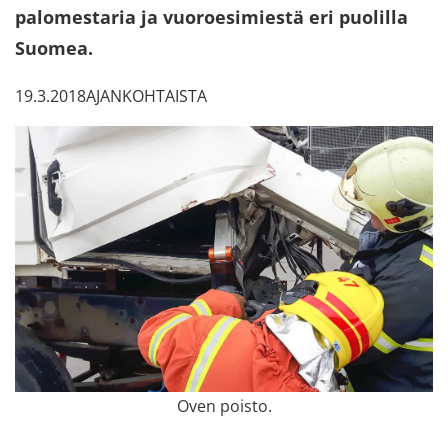
pa­lo­mes­ta­ria ja vuo­roe­si­mies­tä eri puo­lil­la
Suo­mea.
19.3.2018
AJAN­KOH­TAIS­TA
Oven pois­to.